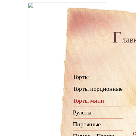
Г
лав
Торты
Торты порционные
Торты мини
Рулеты
Пирожные
С