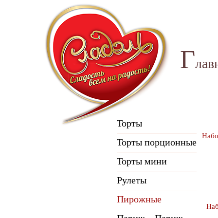
Г
лав
Торты
Набо
Торты порционные
Торты мини
Рулеты
Пирожные
Наб