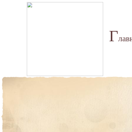
Г
лав