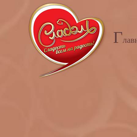
Г
лав