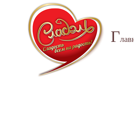
Г
лав