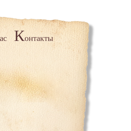
К
ас
онтакты