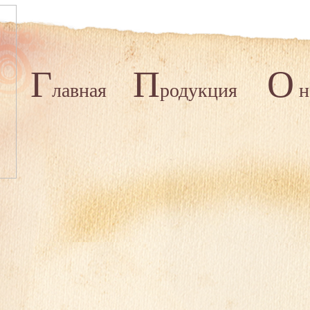
Г
П
О
лавная
родукция
н