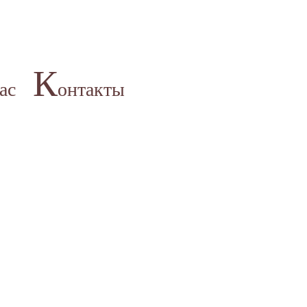
К
ас
онтакты