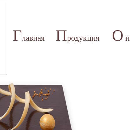
Г
П
О
лавная
родукция
н