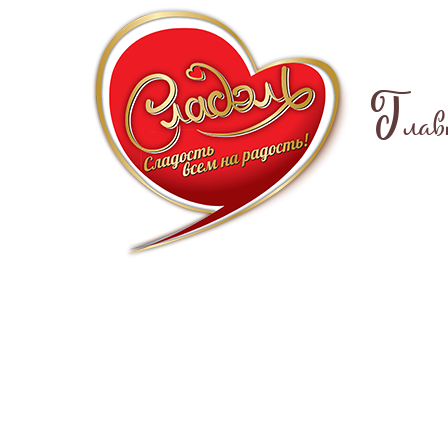
Г
лав