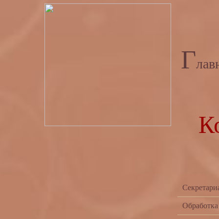
Г
лав
К
Секретариа
Обработка 