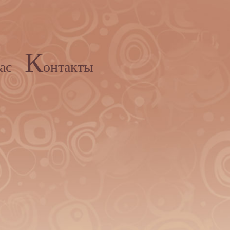
К
ас
онтакты