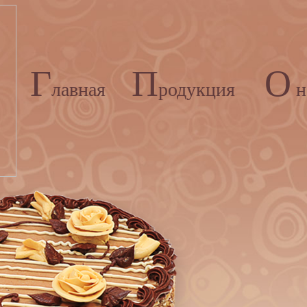
Г
П
О
лавная
родукция
н