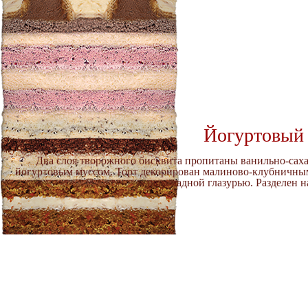
Йогуртовый
Два слоя творожного бисквита пропитаны ванильно-сах
йогуртовым муссом. Торт декорирован малиново-клубничным
шоколадной глазурью. Разделен н