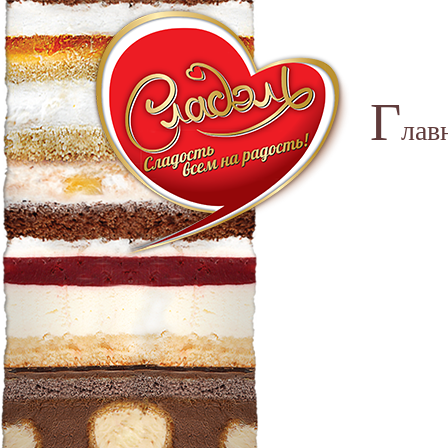
Г
лав