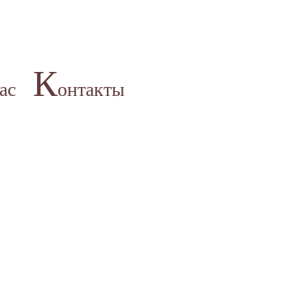
К
ас
онтакты