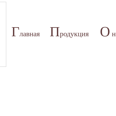
Г
П
О
лавная
родукция
н